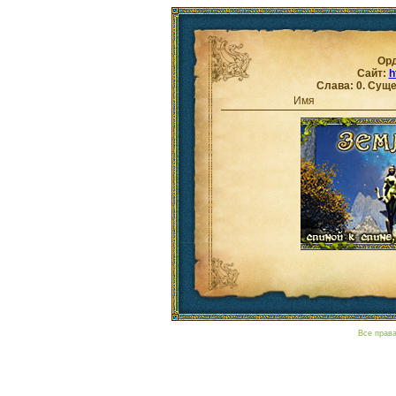
Ор
Сайт:
h
Слава: 0. Суще
Имя
Все прав