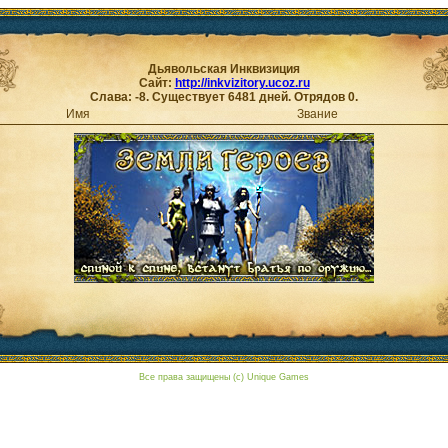
Дьявольская Инквизиция
Сайт:
http://inkvizitory.ucoz.ru
Слава: -8. Существует 6481 дней. Отрядов 0.
Имя
Звание
Все права защищены (c) Unique Games