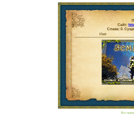
П
Сайт:
htt
Слава: 0. Суще
Имя
Все прав