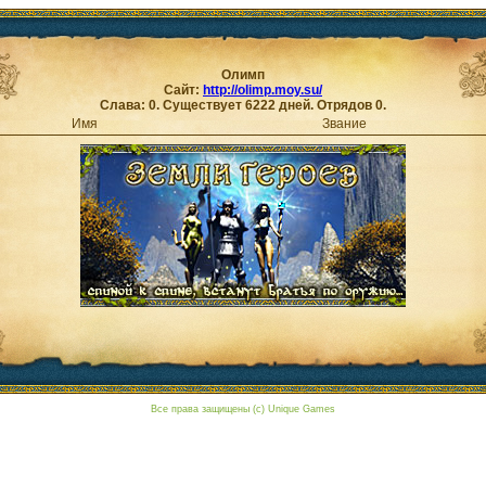
Олимп
Сайт:
http://olimp.moy.su/
Слава: 0. Существует 6222 дней. Отрядов 0.
Имя
Звание
Все права защищены (c) Unique Games