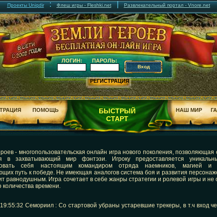
:
|
Проекты Uniqdir
Флеш игры - Fleshki.net
Развлекательный портал - Vnore.net
ЛОГИН:
ПАРОЛЬ:
РЕГИСТРАЦИЯ
ТРАЦИЯ
ПОМОЩЬ
БЫСТРЫЙ
НАШ МИР
Г
СТАРТ