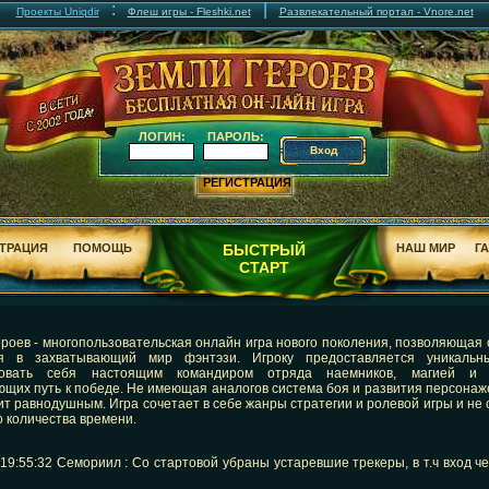
:
|
Проекты Uniqdir
Флеш игры - Fleshki.net
Развлекательный портал - Vnore.net
ЛОГИН:
ПАРОЛЬ:
РЕГИСТРАЦИЯ
ТРАЦИЯ
ПОМОЩЬ
БЫСТРЫЙ
НАШ МИР
Г
СТАРТ