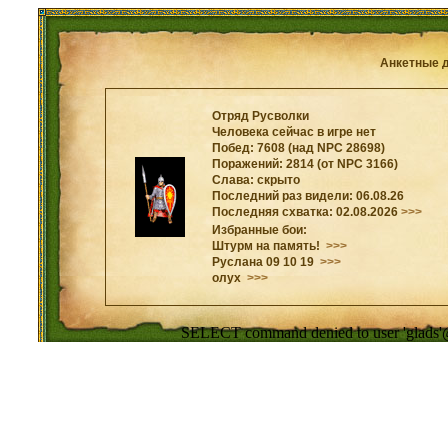
Анкетные 
Отряд Русволки
Человека сейчас в игре нет
Побед: 7608 (над NPC 28698)
Поражений: 2814 (от NPC 3166)
Слава: скрыто
Последний раз видели: 06.08.26
Последняя схватка: 02.08.2026
>>>
Избранные бои:
Штурм на память!
>>>
Руслана 09 10 19
>>>
олух
>>>
SELECT command denied to user 'glads'@'