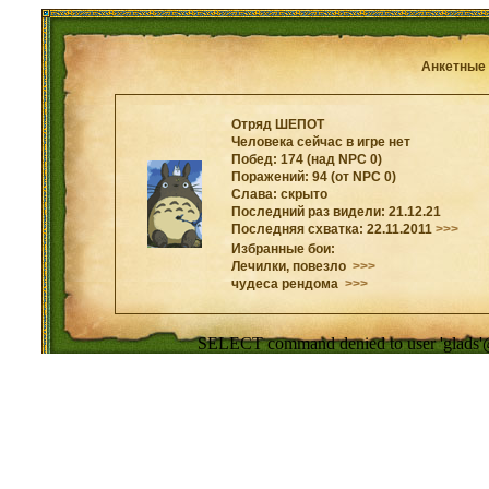
Анкетные
Отряд ШЕПОТ
Человека сейчас в игре нет
Побед: 174 (над NPC 0)
Поражений: 94 (от NPC 0)
Слава: скрыто
Последний раз видели: 21.12.21
Последняя схватка: 22.11.2011
>>>
Избранные бои:
Лечилки, повезло
>>>
чудеса рендома
>>>
SELECT command denied to user 'glads'@'