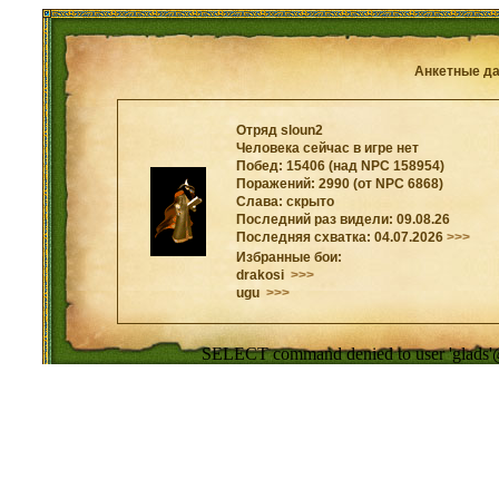
Анкетные д
Отряд sloun2
Человека сейчас в игре нет
Побед: 15406 (над NPC 158954)
Поражений: 2990 (от NPC 6868)
Слава: скрыто
Последний раз видели: 09.08.26
Последняя схватка: 04.07.2026
>>>
Избранные бои:
drakosi
>>>
ugu
>>>
SELECT command denied to user 'glads'@'